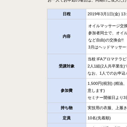
お一人でお申込の場合は、同期のご友人だけ
日程
2019年3月1日(金) 13:
オイルマッサージ交
参加者同士で、オイ
内容
など自由)の交換会!!
3月はヘッドマッサー
当校 IFAアロマテラ
受講対象
2人1組(2人共卒業生
なお、1人でのお申込
1,500円(税別) 
参加費
意します)
セミナー開催日より3
持ち物
実技用の衣服、上履き
定員
10名(先着順)