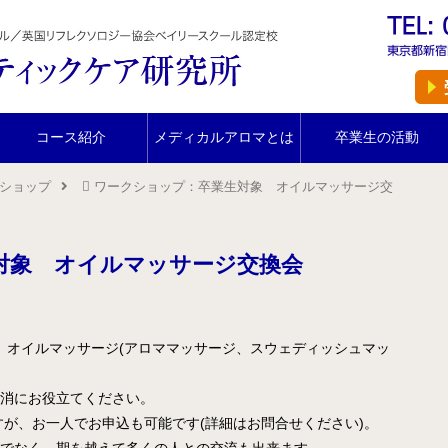
ホーム
スクール紹介
当校の特長
コース紹介
メディカルアロマとは
卒業生の活動
卒業生の声
ショップ
ワークショップ：卒業生対象 オイルマッサージ交
アクセス
講師プロフィール
対象 オイルマッサージ交換会
スクール通信
コース紹介
が、オイルマッサージ(アロママッサージ、スウェディッシュマッ
IFA認定 メディカルアロマテラピーコース【2026年5月開
講】
消にお役立てください。
すが、お一人でお申込も可能です(詳細はお問合せください)。
IFA認定 看護師対象 医療アロマテラピーコース【2026年5