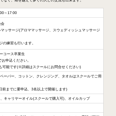
でなく、期を越えて多くの人との交流も出来ます。
月開講】
様々な障害の方にアロマとタッチを用いるケアラー養成コ
00～17:00
ース
換会
クリニカル・リフレクソロジーコースご案内
ルマッサージ(アロママッサージ、スウェディッシュマッサージ
スウェディッシュマッサージコース
ジの練習も行います。
アロマ・ストレスケアコース（オンライン）
ピーコース卒業生
ミノウ・デ・メイのアロマ通信教育
)でお申込ください。
も可能です(※詳細はスクールにお問合せください)
メディカルアロマとは
(精油、ペーパー、コットン、クレンジング、タオルはスクールでご用
補完代替療法とは
日前までに要申込、3名以上で開催します)
卒業生の活動
、キャリヤーオイル(スクールで購入可)、オイルカップ
医療福祉現場のアロマ
卒業生の医療福祉への導入例