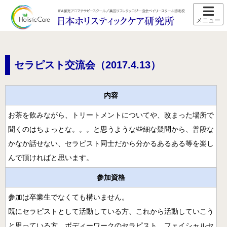
ホーム
スクール紹介
セラピスト交流会（2017.4.13）
当校の特長
卒業生の声
内容
アクセス
お茶を飲みながら、トリートメントについてや、改まった場所で
聞くのはちょっとな。。。と思うような些細な疑問から、普段な
講師プロフィール
かなか話せない、セラピスト同士だから分かるあるある等を楽し
スクール通信
んで頂ければと思います。
コース紹介
参加資格
IFA認定 メディカルアロマテラピーコース【2026年5月開
参加は卒業生でなくても構いません。
講】
既にセラピストとして活動している方、これから活動していこう
IFA認定 看護師対象 医療アロマテラピーコース【2026年5
と思っている方、ボディーワークのセラピスト、フェイシャルセ