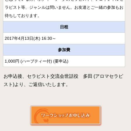
月開講】
ラピスト等、ジャンルは問いません。お友達とご一緒の参加もお
様々な障害の方にアロマとタッチを用いるケアラー養成コ
待ちしております。
ース
日程
クリニカル・リフレクソロジーコースご案内
2017年4月13日(木) 16:30～
スウェディッシュマッサージコース
参加費
アロマ・ストレスケアコース（オンライン）
1,000円 (ハーブティー付) (要申込)
ミノウ・デ・メイのアロマ通信教育
お申込後、セラピスト交流会世話役 多田 (アロマセラピ
メディカルアロマとは
スト)より、ご返信いたします。
補完代替療法とは
卒業生の活動
医療福祉現場のアロマ
卒業生の医療福祉への導入例