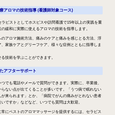
病院のアロマ施術日誌
療アロマの技術指導 (看護師対象コース)
よくあるご質問
セラピストとしてホスピスや訪問看護で15年以上の実践を重
状の緩和に実際に使えるアロマの技術を指導します。
へのアロマ施術方法、痛みのケアと痛みを感じとる方法、浮
ア、家族ケアとグリーフケア、様々な症例とともに指導しま
せる技術を学ぶことができます。
したアフターサポート
いつでも電話やメールで質問ができます。実際に、卒業後、
からない点が出てくることが多いです。「うつ病で眠れない
人が来られます」とか、「病院でがんの痛みがとれない患者
良いですか」などなど、いつでも質問は大歓迎。
に常にベストのアロママッサージを提供するには、セラピス