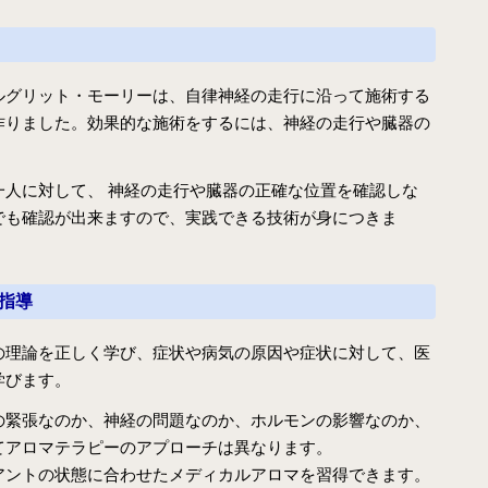
月開講】
様々な障害の方にアロマとタッチを用いるケアラー養成コ
ース
ルグリット・モーリーは、自律神経の走行に沿って施術する
クリニカル・リフレクソロジーコースご案内
作りました。効果的な施術をするには、神経の走行や臓器の
スウェディッシュマッサージコース
一人に対して、 神経の走行や臓器の正確な位置を確認しな
アロマ・ストレスケアコース（オンライン）
でも確認が出来ますので、実践できる技術が身につきま
ミノウ・デ・メイのアロマ通信教育
メディカルアロマとは
指導
補完代替療法とは
の理論を正しく学び、症状や病気の原因や症状に対して、医
学びます。
卒業生の活動
の緊張なのか、神経の問題なのか、ホルモンの影響なのか、
医療福祉現場のアロマ
てアロマテラピーのアプローチは異なります。
卒業生の医療福祉への導入例
アントの状態に合わせたメディカルアロマを習得できます。