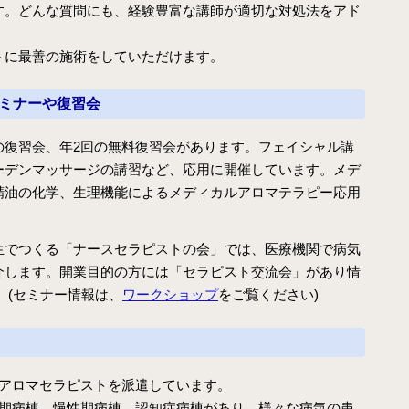
す。どんな質問にも、経験豊富な講師が適切な対処法をアド
トに最善の施術をしていただけます。
セミナーや復習会
の復習会、年2回の無料復習会があります。フェイシャル講
ーデンマッサージの講習など、応用に開催しています。メデ
精油の化学、生理機能によるメディカルアロマテラピー応用
。
生でつくる「ナースセラピストの会」では、医療機関で病気
介します。開業目的の方には「セラピスト交流会」があり情
 (セミナー情報は、
ワークショップ
をご覧ください)
にアロマセラピストを派遣しています。
性期病棟、慢性期病棟、認知症病棟があり、様々な病気の患