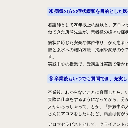
④ 病気の方の症状緩和を目的とした医
看護師として20年以上の経験と、アロマ
ねてきた所澤先生が、患者様の様々な症
病状に応じた安楽な体位作り、がん患者
腫と腹水への施術方法、拘縮や変形のケ
す。
実践中心の授業で、受講生は実践で活か
⑤ 卒業後もいつでも質問でき、充実
卒業後、わからないことに直面したら、
実際に仕事をするようになってから、分
人がいらっしゃって」とか、「妊娠中の
さんにアロマをしたいけど、精油は何が
アロマセラピストとして、クライアント