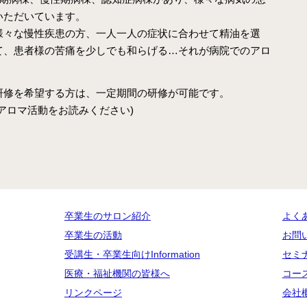
いただいています。
様々な慢性疾患の方、一人一人の症状に合わせて精油を選
て、患者様の苦痛を少しでも和らげる…それが病院でのアロ
研修を希望する方は、一定期間の研修が可能です。
アロマ活動をお読みください)
卒業生のサロン紹介
よく
卒業生の活動
お問
受講生・卒業生向けInformation
セミ
医療・福祉機関の皆様へ
コー
リンクページ
会社