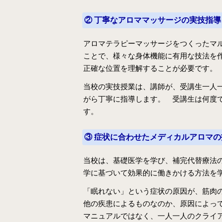
② 丁寧なアロママッサージの実技指導
アロマテラピーマッサージをつくったマ
ことで、様々な身体機能に有用な技法を
正確な位置を理解することが必要です。
当校の実技授業は、講師が、受講生一人
がら丁寧に指導します。 受講生は何度
す。
③ 症状に合わせたメディカルアロマの
当校は、基礎医学を学び、補完代替療法
学に基づいて効果的に働きかける方法を
「眠れない」という症状の原因が、筋肉
他の疾患によるものなのか、原因によっ
マニュアルではなく、一人一人のクライ