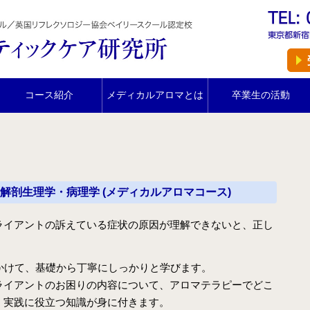
ホーム
スクール紹介
当校の特長
コース紹介
メディカルアロマとは
卒業生の活動
卒業生の声
アクセス
講師プロフィール
解剖生理学・病理学 (メディカルアロマコース)
スクール通信
ライアントの訴えている症状の原因が理解できないと、正し
コース紹介
IFA認定 メディカルアロマテラピーコース【2026年5月開
かけて、基礎から丁寧にしっかりと学びます。
講】
ライアントのお困りの内容について、アロマテラピーでどこ
IFA認定 看護師対象 医療アロマテラピーコース【2026年5
、実践に役立つ知識が身に付きます。