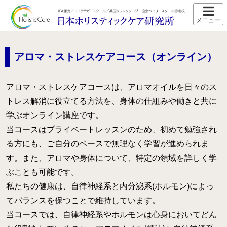
ホーム
スクール紹介
アロマ・ストレスケアコース（オンライン）
当校の特長
アロマ・ストレスケアコースは、アロマオイルを日々のス
卒業生の声
トレス解消に役立てる方法を、身体の仕組みや働きと共に
アクセス
学ぶオンライン講座です。
当コースはプライベートレッスンのため、初めて勉強され
講師プロフィール
る方にも、ご自分のペースで無理なく学習が進められま
スクール通信
す。また、アロマや身体について、特定の領域を詳しく学
ぶことも可能です。
コース紹介
私たちの健康は、自律神経系と内分泌系(ホルモン)によっ
IFA認定 メディカルアロマテラピーコース【2026年5月開
講】
てバランスを保つことで維持しています。
当コースでは、自律神経系やホルモンは心身においてどん
IFA認定 看護師対象 医療アロマテラピーコース【2026年5