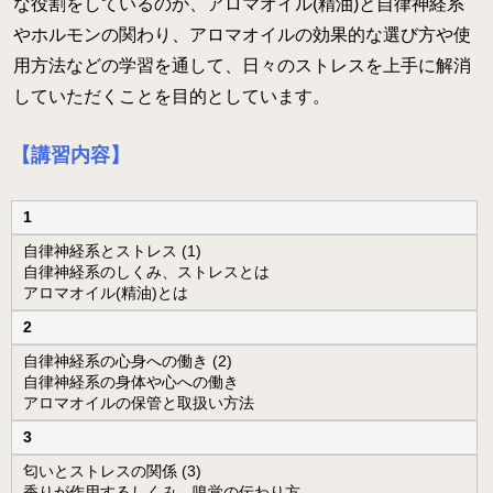
な役割をしているのか、アロマオイル(精油)と自律神経系
月開講】
やホルモンの関わり、アロマオイルの効果的な選び方や使
様々な障害の方にアロマとタッチを用いるケアラー養成コ
用方法などの学習を通して、日々のストレスを上手に解消
ース
していただくことを目的としています。
クリニカル・リフレクソロジーコースご案内
【講習内容】
スウェディッシュマッサージコース
アロマ・ストレスケアコース（オンライン）
1
ミノウ・デ・メイのアロマ通信教育
自律神経系とストレス (1)
自律神経系のしくみ、ストレスとは
アロマオイル(精油)とは
メディカルアロマとは
2
補完代替療法とは
自律神経系の心身への働き (2)
自律神経系の身体や心への働き
卒業生の活動
アロマオイルの保管と取扱い方法
医療福祉現場のアロマ
3
卒業生の医療福祉への導入例
匂いとストレスの関係 (3)
香りが作用するしくみ、嗅覚の伝わり方