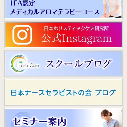
不安を吐露。「不安でいっぱいだったが医者や助産師には言え
も心と体が休まる事を考えながら、アロマを実践しておりま
なかった」と訴えられ、マタニティブルーが判明。ゆっくりと
す。
話す時間を作り、医療側へも情報共有。退院1ヶ月後、再度ア
・認知症病棟、一般病棟では、四肢のアロママッサージ、リフ
ロマセラピーを受けられ「あのときのアロマと話を聞いてくれ
レクソロジーが中心。不安の軽減、血行促進や皮膚の保湿、足
たことに救われた。あのときは辛かったが、今はまた子供が欲
の清潔などにも有効。
しいと思っている」と笑顔を見せてくれた。
・リハビリ病棟では、上記に加え、モチベーションを上げる事
や脳血管障害等の後遺症(拘縮、麻痺等)の方の関節可動域等が
少しでも広がる事を意識しながら、アロママッサージを実践し
ております。
名前：阿河 直美
・ホスピスでは、気持ちや体調が不安定になりやすい方も多い
職業：アロマセラピスト
施設の種類（所在地）：
です。
福祉施設 (介護施設)（神奈川県）
患者様の当日の状態をご本人、担当看護師の方からお聞きしな
がら、リラックスを中心に、疼痛ケア、むくみ、吐き気など、
アロマテラピーの活用方法
職員へのアロマハンドマ
患者様のご要望にあわせて施術しています。患者様のご希望の
ッサージ
部位を、無理のかからない範囲で施術させて頂きます。
具体的な導入例
精油の選択はメディカルアロマを意識したものですが、孤独感