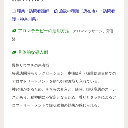
月開講】
職業：訪問看護師
施設の種類（所在地）：訪問看
様々な障害の方にアロマとタッチを用いるケアラー養成コ
ース
護（神奈川県）
クリニカル・リフレクソロジーコースご案内
アロマテラピーの活用方法
アロママッサージ、芳香
浴
スウェディッシュマッサージコース
アロマ・ストレスケアコース（オンライン）
具体的な導入例
ミノウ・デ・メイのアロマ通信教育
慢性リウマチの患者様
毎週訪問時らリラクゼーション・疼痛緩和・循環促進目的での
メディカルアロマとは
アロマトリートメントを約40分程度取り入れている。
補完代替療法とは
神経痛があるため、そちらの介入と、随時、症状増悪のストレ
スがあり、精神的に不安定となるため、香りとタッチによるア
卒業生の活動
ロマトリートメントで症状緩和の効果が感じられる。
医療福祉現場のアロマ
卒業生の医療福祉への導入例