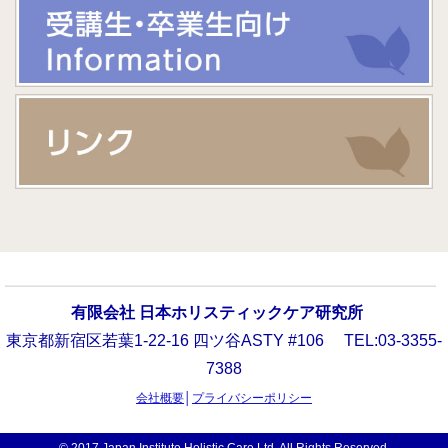
名前：川島 みつる
名前：鈴木
職業：アロマセラピスト
施設の種類（所在地）：
職業：看護師、アロマセラピスト
施設の種類（所
病院（東京都）
在地）：クリニック（東京都）
アロマテラピーの活用方法
アロママッサージ
アロマテラピーの活用方法
アロママッサージ、ディ
具体的な導入例
フューサー
がん、脳血管障害、認知症なと、入院されている患者さん及び
具体的な導入例
患者さんのご家族、勤務されている職員へのアロママッサージ
下肢静脈瘤の治療後の下肢ケアとしてアロママッサージを提供
有限会社 日本ホリスティックケア研究所
東京都新宿区若葉1-22-16 四ツ谷ASTY #106 TEL:03-3355-
7388
名前：多田 絵里香
名前：チヤ カオル
会社概要
│
プライバシーポリシー
職業：アロマセラピスト
施設の種類（所在地）：
職業：看護師 (訪問看護)
施設の種類（所在地）：
病院（東京都）