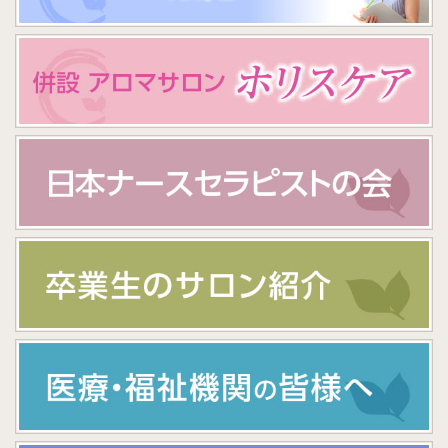
に押し潰されされそうな時、[触られる事]が「心地よい」「痛
スタッフの方にイベントとして、アロマハンドマッサージを実
みが和らぐ」と言う声が大変多く、TLCを大変実感しておりま
施しています。
す。患者様の声＋気持ちを込めて、これからも励んでいきたい
スタッフの方の心身の状態を記録に残すこともしていて、特に
と思います。
ストレス度が高く心身の健康に大きく影響が出ていると感じる
スタッフの方の情報は、施設の担当の方に、個人的に伝えたく
ないような事を省き、お伝え出来る範囲内でお伝えすることも
名前：松本 由美子
しています。
事務長からは、「スタッフが離職してしまう前に施設側でも出
職業：アロマセラピスト
施設の種類（所在地）：
来る限りのサポートが出来る。スタッフがいま仕事に対して何
病院（東京都）
を感じて、何を不安に思っているかがわかり、個々に合わせた
アロマテラピーの活用方法
アロママッサージ
サポートを考えられるから大変助かっている」というお言葉を
頂きました。
具体的な導入例
スタッフの皆様からも、毎回楽しみにされているというお声
や、当初は恥ずかしがられていた男性スタッフの方々も、他の
入院されているがん患者さんや脳血管障害後遺症、認知症、パ
スタッフの方にこのサービスを薦めて下さったりと、とても良
ーキンソン病などの方へ四肢のアロママッサージ
い反応を下さっています。