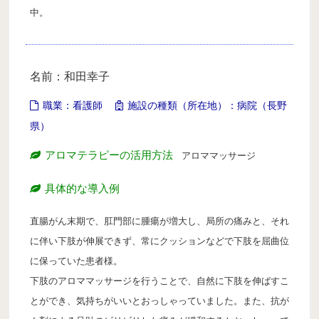
中。
名前：和田幸子
職業：看護師
施設の種類（所在地）：病院（長野
県）
アロマテラピーの活用方法
アロママッサージ
具体的な導入例
直腸がん末期で、肛門部に腫瘍が増大し、局所の痛みと、それ
に伴い下肢が伸展できず、常にクッションなどで下肢を屈曲位
に保っていた患者様。
下肢のアロママッサージを行うことで、自然に下肢を伸ばすこ
とができ、気持ちがいいとおっしゃっていました。また、抗が