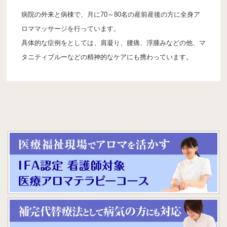
病院の外来と病棟で、月に70～80名の産前産後の方に全身ア
ロママッサージを行っています。
具体的な症例をとしては、肩凝り、腰痛、浮腫みなどの他、マ
タニティブルーなどの精神的なケアにも携わっています。
名前：渡辺 なおみ
名前：須田花香
職業：アロマセラピスト
職業：アロマセラピスト
施設の種類（所在地）：
施設の種類（所在地）：
病院 (ホスピス、リハビリ病棟、認知症病棟、一般病棟)
病院（東京都）
（東京都）
アロマテラピーの活用方法
アロママッサージ
アロマテラピーの活用方法
アロママッサージ
具体的な導入例
具体的な導入例
産後女性に背中のトリートメント。気が張っていたようだがト
リートメントを受けて気持ちが緩んだのかポロポロと涙を流し
各病棟、入院患者様は、不安な気持ちになりがちです。少しで