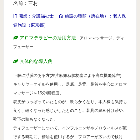
名前：三村
病院のアロマ施術日誌
職業：介護福祉士
施設の種類（所在地）：老人保
よくあるご質問
健施設（東京都）
アロマテラピーの活用方法
アロママッサージ、ディ
フューサー
具体的な導入例
下肢に浮腫のある方(左片麻痺ね脳梗塞による高次機能障害)
キャリヤーオイルを使用し、足底、足背、足首を中心にアロマ
マッサージを15分/回程度。
表皮がつっぱっていたものが、軟らかくなり、本人様も気持ち
良く、軽くなった感じがしたとのこと。装具の締め付け跡や、
靴下の跡もなくなった。
ディフューザーについて、インフルエンザやノロウィルスが流
行する時期に、精油を使用するが、フロアーが広いので検討