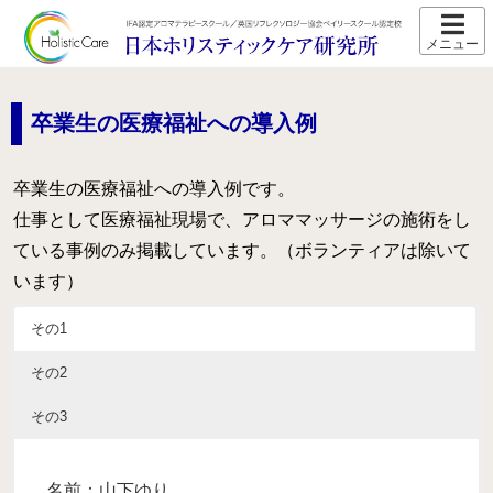
ホーム
スクール紹介
卒業生の医療福祉への導入例
当校の特長
卒業生の医療福祉への導入例です。
卒業生の声
仕事として医療福祉現場で、アロママッサージの施術をし
アクセス
ている事例のみ掲載しています。（ボランティアは除いて
います）
講師プロフィール
スクール通信
その1
その2
コース紹介
IFA認定 メディカルアロマテラピーコース【2026年5月開
その3
講】
IFA認定 看護師対象 医療アロマテラピーコース【2026年5
名前：山下ゆり