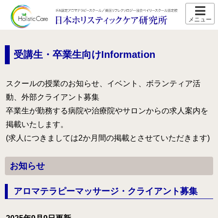
ホーム
スクール紹介
受講生・卒業生向けInformation
当校の特長
スクールの授業のお知らせ、イベント、ボランティア活
卒業生の声
動、外部クライアント募集
アクセス
卒業生が勤務する病院や治療院やサロンからの求人案内を
掲載いたします。
講師プロフィール
(求人につきましては2か月間の掲載とさせていただきます)
スクール通信
お知らせ
コース紹介
IFA認定 メディカルアロマテラピーコース【2026年5月開
アロマテラピーマッサージ・クライアント募集
講】
IFA認定 看護師対象 医療アロマテラピーコース【2026年5