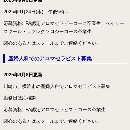
2025年9月9日更新
月開講】
2025年9月24日(水) 午後5時～
様々な障害の方にアロマとタッチを用いるケアラー養成コ
ース
応募資格: IFA認定アロマセラピーコース卒業生、ベイリー
クリニカル・リフレクソロジーコースご案内
スクール・リフレクソロジーコース卒業生
スウェディッシュマッサージコース
関心のある方はスクールまでご連絡ください。
アロマ・ストレスケアコース（オンライン）
産婦人科でのアロマセラピスト募集
ミノウ・デ・メイのアロマ通信教育
2025年9月8日更新
メディカルアロマとは
川崎市、横浜市の産婦人科でアロマセラピスト募集
補完代替療法とは
勤務日は応相談
卒業生の活動
応募資格: IFA認定アロマセラピストコース卒業生
医療福祉現場のアロマ
関心のある方はスクールまでご連絡ください。
卒業生の医療福祉への導入例