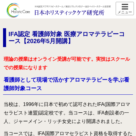
ホーム
スクール紹介
IFA認定 看護師対象 医療アロマテラピーコ
ース【2026年5月開講】
当校の特長
卒業生の声
理論の授業はオンライン受講が可能です。実技はスクール
アクセス
での授業になります
講師プロフィール
看護師として現場で活かすアロマテラピーを学ぶ看
護師対象コース
スクール通信
当校は、1996年に日本で初めて認可されたIFA(国際アロマ
コース紹介
セラピスト連盟)認定校です。当コースは、IFA創設者の一
IFA認定 メディカルアロマテラピーコース【2026年5月開
講】
人、ジャーメイン・リッチ女史により開講されました。
IFA認定 看護師対象 医療アロマテラピーコース【2026年5
当コースでは、IFA国際アロマセラピスト資格を取得するた