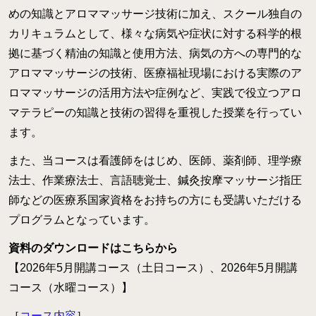
月開講】
めの知識とアロママッサージ技術に加え、スクール独自の
様々な障害の方にアロマとタッチを用いるケアラー養成コ
カリキュラムとして、様々な病気や症状に対する科学的根
ース
拠に基づく精油の知識と使用方法、病気の方への専門的な
クリニカル・リフレクソロジーコースご案内
アロママッサージの技術、医療福祉現場における実際のア
ロママッサージの活用方法や症例など、実践で役立つアロ
スウェディッシュマッサージコース
マテラピーの知識と技術の習得を重視した授業を行ってい
アロマ・ストレスケアコース（オンライン）
ます。
ミノウ・デ・メイのアロマ通信教育
また、当コースは看護師をはじめ、医師、薬剤師、理学療
法士、作業療法士、言語聴覚士、鍼灸按摩マッサージ指圧
メディカルアロマとは
師などの医療系国家資格をお持ちの方にも受講いただける
補完代替療法とは
プログラムとなっています。
資料のダウンロードはこちらから
卒業生の活動
【2026
年5月開講コース（土日コース）、2026年5月開講
医療福祉現場のアロマ
コース（水曜コース）
】
卒業生の医療福祉への導入例
［
コース内容
］