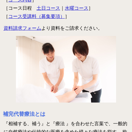
病院のアロマ施術日誌
［コース日程
土日コース
｜
水曜コース
］
［
コース受講料（募集要項）
］
よくあるご質問
資料請求フォーム
より資料をご請求ください。
補完代替療法とは
『相補する、補う』と『療法 』を合わせた言葉で、一般的
に自然療法や伝統的な医療を含めた様々な療法を指す。 欧