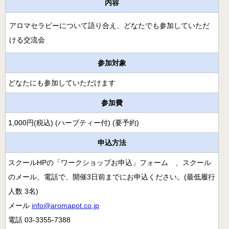
月開講】
内容
様々な障害の方にアロマとタッチを用いるケアラー養成コ
アロマセラピーについて語り合え、どなたでも参加していただ
ース
ける交流会
クリニカル・リフレクソロジーコースご案内
参加対象
スウェディッシュマッサージコース
どなたにも参加していただけます
アロマ・ストレスケアコース（オンライン）
参加費
ミノウ・デ・メイのアロマ通信教育
1,000円(税込) (ハーブティー付) (要予約)
メディカルアロマとは
申込方法
補完代替療法とは
スクールHPの「ワークショップお申込」フォーム 、スクール
のメール、電話で、開催3日前までにお申込ください。(最低履行
卒業生の活動
人数 3名)
医療福祉現場のアロマ
メール
info@aromapot.co.jp
卒業生の医療福祉への導入例
電話 03-3355-7388