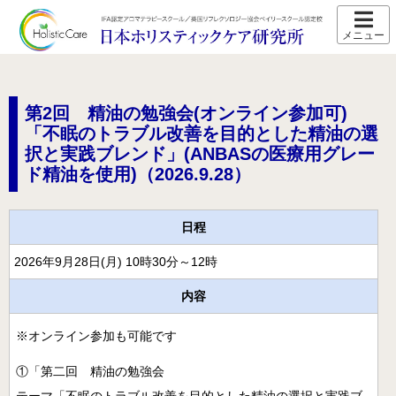
ホーム
スクール紹介
第2回 精油の勉強会(オンライン参加可)
当校の特長
「不眠のトラブル改善を目的とした精油の選
択と実践ブレンド」(ANBASの医療用グレー
卒業生の声
ド精油を使用)（2026.9.28）
アクセス
講師プロフィール
日程
スクール通信
2026年9月28日(月) 10時30分～12時
内容
コース紹介
IFA認定 メディカルアロマテラピーコース【2026年5月開
※オンライン参加も可能です
講】
①「第二回 精油の勉強会
IFA認定 看護師対象 医療アロマテラピーコース【2026年5