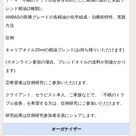
テーマ「不眠のトラブル改善を目的とした精油の選択と実践ブ
月開講】
レンド精油(2種類)」
様々な障害の方にアロマとタッチを用いるケアラー養成コ
ANBASの医療グレードの各精油の化学組成・治療的特性、実践
ース
方法
クリニカル・リフレクソロジーコースご案内
症例
スウェディッシュマッサージコース
キャリアオイル20mlの精油ブレンド(お持ち帰りいただけます)
アロマ・ストレスケアコース（オンライン）
(※オンライン参加の場合、ブレンドオイルの送料が別途かかり
ミノウ・デ・メイのアロマ通信教育
ます)
②希望者は症例研究にご参加いただけます。
メディカルアロマとは
補完代替療法とは
クライアント、セラピスト本人、ご家族などで、「不眠のトラ
ブル改善」を希望する方は、症例研究にご参加いただけます。
卒業生の活動
研究結果は症例研究参加者全員にシェアします。
医療福祉現場のアロマ
卒業生の医療福祉への導入例
オーガナイザー