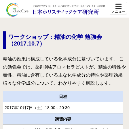
ホーム
スクール紹介
ワークショップ：精油の化学 勉強会
当校の特長
（2017.10.7）
卒業生の声
精油の効果は構成している化学成分に基づいています。 こ
アクセス
の勉強会では、薬剤師&アロマセラピストが、精油の特性や
講師プロフィール
毒性、精油に含有している主な化学成分の特性や薬理効果
様々な化学成分について、わかりやすく解説します。
スクール通信
日程
コース紹介
2017年10月7日（土）18:00～20:30
IFA認定 メディカルアロマテラピーコース【2026年5月開
講】
講習内容
IFA認定 看護師対象 医療アロマテラピーコース【2026年5