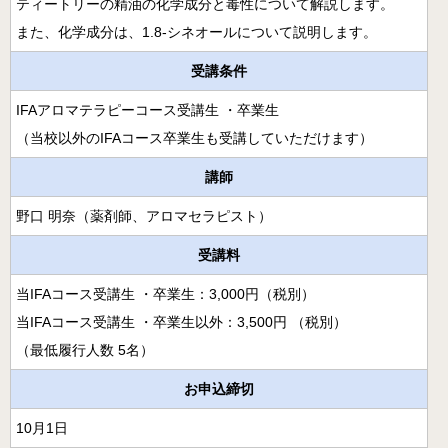
月開講】
ティートリーの精油の化学成分と毒性について解説します。
また、化学成分は、1.8-シネオールについて説明します。
様々な障害の方にアロマとタッチを用いるケアラー養成コ
ース
受講条件
クリニカル・リフレクソロジーコースご案内
IFAアロマテラピーコース受講生 ・卒業生
（当校以外のIFAコース卒業生も受講していただけます）
スウェディッシュマッサージコース
講師
アロマ・ストレスケアコース（オンライン）
野口 明奈（薬剤師、アロマセラピスト）
ミノウ・デ・メイのアロマ通信教育
受講料
メディカルアロマとは
当IFAコース受講生 ・卒業生：3,000円（税別）
補完代替療法とは
当IFAコース受講生 ・卒業生以外：3,500円 （税別）
（最低履行人数 5名）
卒業生の活動
お申込締切
医療福祉現場のアロマ
卒業生の医療福祉への導入例
10月1日