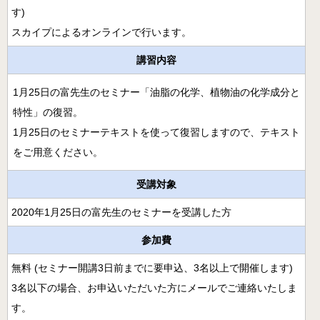
月開講】
す)
様々な障害の方にアロマとタッチを用いるケアラー養成コ
スカイプによるオンラインで行います。
ース
講習内容
クリニカル・リフレクソロジーコースご案内
1月25日の富先生のセミナー「油脂の化学、植物油の化学成分と
スウェディッシュマッサージコース
特性」の復習。
アロマ・ストレスケアコース（オンライン）
1月25日のセミナーテキストを使って復習しますので、テキスト
をご用意ください。
ミノウ・デ・メイのアロマ通信教育
受講対象
メディカルアロマとは
2020年1月25日の富先生のセミナーを受講した方
補完代替療法とは
参加費
卒業生の活動
無料 (セミナー開講3日前までに要申込、3名以上で開催します)
医療福祉現場のアロマ
3名以下の場合、お申込いただいた方にメールでご連絡いたしま
卒業生の医療福祉への導入例
す。