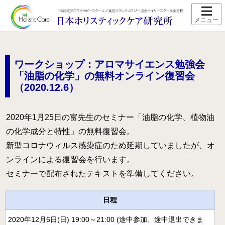
ホーム
スクール紹介
ワークショップ：アロマサイエンス勉強会
当校の特長
「油脂の化学」の無料オンライン復習会
（2020.12.6）
卒業生の声
アクセス
2020年1月25日の富先生のセミナー「油脂の化学、植物油
講師プロフィール
の化学成分と特性」の無料復習会。
新型コロナウィルス感染症のため延期していましたが、オ
スクール通信
ンラインによる復習会を行います。
セミナーで配布されたテキストを準備してください。
コース紹介
IFA認定 メディカルアロマテラピーコース【2026年5月開
講】
日程
IFA認定 看護師対象 医療アロマテラピーコース【2026年5
2020年12月6日(日) 19:00～21:00 (途中参加、途中退出できま