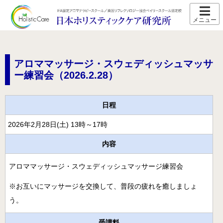
ホーム
スクール紹介
アロママッサージ・スウェディッシュマッサ
当校の特長
ー練習会（2026.2.28）
卒業生の声
日程
アクセス
2026年2月28日(土) 13時～17時
講師プロフィール
内容
スクール通信
アロママッサージ・スウェディッシュマッサージ練習会
コース紹介
※お互いにマッサージを交換して、普段の疲れを癒しましょ
IFA認定 メディカルアロマテラピーコース【2026年5月開
講】
う。
IFA認定 看護師対象 医療アロマテラピーコース【2026年5
受講料