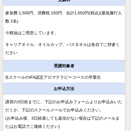
月開講】
様々な障害の方にアロマとタッチを用いるケアラー養成コ
参加費 1,500円、消費税 150円 合計1,650円(税込)(最低履行人
ース
数 2名)
クリニカル・リフレクソロジーコースご案内
※精油はご用意しています。
スウェディッシュマッサージコース
キャリアオイル、オイルカップ、バスタオルは各自でご持参く
ださい
アロマ・ストレスケアコース（オンライン）
ミノウ・デ・メイのアロマ通信教育
受講対象者
当スクールのIFA認定アロマテラピーコースの卒業生
メディカルアロマとは
補完代替療法とは
お申込方法
講習の3日前までに、下記のお申込みフォームよりお申込みいた
卒業生の活動
だくか、下記のスクールメールでお申込みください。
医療福祉現場のアロマ
(お申込み後、3日経過しても返信がない場合は下記のメールま
卒業生の医療福祉への導入例
たはお電話でご連絡ください)