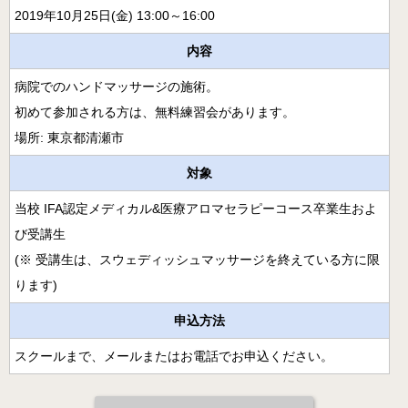
月開講】
2019年10月25日(金) 13:00～16:00
様々な障害の方にアロマとタッチを用いるケアラー養成コ
内容
ース
病院でのハンドマッサージの施術。
クリニカル・リフレクソロジーコースご案内
初めて参加される方は、無料練習会があります。
スウェディッシュマッサージコース
場所: 東京都清瀬市
アロマ・ストレスケアコース（オンライン）
対象
ミノウ・デ・メイのアロマ通信教育
当校 IFA認定メディカル&医療アロマセラピーコース卒業生およ
び受講生
メディカルアロマとは
(※ 受講生は、スウェディッシュマッサージを終えている方に限
補完代替療法とは
ります)
卒業生の活動
申込方法
スクールまで、メールまたはお電話でお申込ください。
医療福祉現場のアロマ
卒業生の医療福祉への導入例