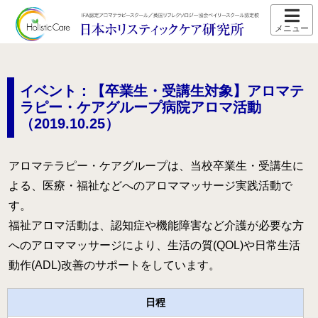
ホーム
スクール紹介
イベント：【卒業生・受講生対象】アロマテ
当校の特長
ラピー・ケアグループ病院アロマ活動
（2019.10.25）
卒業生の声
アクセス
アロマテラピー・ケアグループは、当校卒業生・受講生に
講師プロフィール
よる、医療・福祉などへのアロママッサージ実践活動で
す。
スクール通信
福祉アロマ活動は、認知症や機能障害など介護が必要な方
へのアロママッサージにより、生活の質(QOL)や日常生活
コース紹介
動作(ADL)改善のサポートをしています。
IFA認定 メディカルアロマテラピーコース【2026年5月開
講】
日程
IFA認定 看護師対象 医療アロマテラピーコース【2026年5