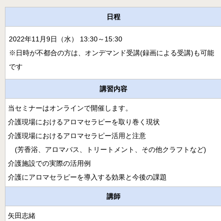
月開講】
日程
様々な障害の方にアロマとタッチを用いるケアラー養成コ
ース
2022年11月9日（水） 13:30～15:30
クリニカル・リフレクソロジーコースご案内
※日時が不都合の方は、オンデマンド受講(録画による受講)も可能
です
スウェディッシュマッサージコース
講習内容
アロマ・ストレスケアコース（オンライン）
当セミナーはオンラインで開催します。
ミノウ・デ・メイのアロマ通信教育
介護現場におけるアロマセラピーを取り巻く現状
メディカルアロマとは
介護現場におけるアロマセラピー活用と注意
補完代替療法とは
(芳香浴、アロマバス、トリートメント、その他クラフトなど)
介護施設での実際の活用例
卒業生の活動
介護にアロマセラピーを導入する効果と今後の課題
医療福祉現場のアロマ
講師
卒業生の医療福祉への導入例
矢田志緒