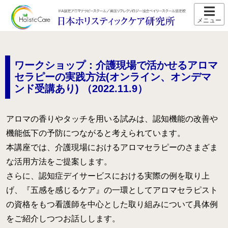
ホーム
スクール紹介
ワークショップ：介護現場で活かせるアロマ
当校の特長
セラピーの実践方法(オンライン、オンデマ
ンド受講あり) （2022.11.9）
卒業生の声
アクセス
アロマの香りやタッチを用いる試みは、認知機能の改善や
講師プロフィール
機能低下の予防につながると考えられています。
本講座では、介護現場におけるアロマセラピーのさまざま
スクール通信
な活用方法をご提案します。
さらに、認知症デイサービスにおける実際の例を取り上
コース紹介
げ、『五感を感じるケア』の一環としてアロマセラピスト
IFA認定 メディカルアロマテラピーコース【2026年5月開
講】
の資格をもつ看護師を中心とした取り組みについて具体例
をご紹介しつつお話しします。
IFA認定 看護師対象 医療アロマテラピーコース【2026年5