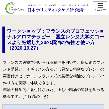
ホーム
スクール紹介
ワークショップ：フランスのプロフェッショ
当校の特長
ナルアロマテラピー 国立レンヌ大学のコー
スより厳選した30の精油の特性と使い方
卒業生の声
（2020.10.27）
アクセス
講師プロフィール
フランスの医療で用いられる精油を用いて、症状別のブレ
ンド講習と、イギリスの方法とは異なる精密なブレンドの
スクール通信
実習付きセミナー。フランス式の厳密な精油のブレンドの
作り方を実際に体験できます。
コース紹介
精油の科学的に裏付けされた、正しい精油の知識を学べる
IFA認定 メディカルアロマテラピーコース【2026年5月開
講】
機会です。(同時通訳付き)
IFA認定 看護師対象 医療アロマテラピーコース【2026年5