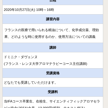
日程
月開講】
2020年10月27日(火) 10時～16時
様々な障害の方にアロマとタッチを用いるケアラー養成コ
ース
講習内容
クリニカル・リフレクソロジーコースご案内
フランスの医療で用いられる精油について、化学成分薬、理効
スウェディッシュマッサージコース
果、どのような時に使用するのか、使用方法についての講義
アロマ・ストレスケアコース（オンライン）
講師
ミノウ・デ・メイのアロマ通信教育
ドミニク・ダヴェンヌ
(フランス・レンヌ大学アロマテラピーコース主任講師)
メディカルアロマとは
補完代替療法とは
受講資格
どなたでも受講していただけます。
卒業生の活動
受講料
医療福祉現場のアロマ
当IFAコース卒業生、在校生、サイエンティフィックアロマセラ
卒業生の医療福祉への導入例