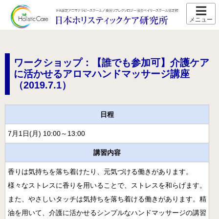
ホーム
スクール紹介
ワークショップ：【誰でも参加可】介護ケア
当校の特長
に活かせるアロマハンドマッサージ講座
（2019.7.1）
卒業生の声
アクセス
日程
講師プロフィール
7月1日(月) 10:00～13:00
スクール通信
講習内容
コース紹介
香りは気持ちを落ち着けたり、元気づける働きがあります。
IFA認定 メディカルアロマテラピーコース【2026年5月開
様々なストレスに香りを用いることで、ストレスを和らげます。
講】
また、やさしいタッチは気持ちを落ち着ける働きがあります。精
IFA認定 看護師対象 医療アロマテラピーコース【2026年5
油を用いて、介護に活かせるシンプルなハンドマッサージの講習