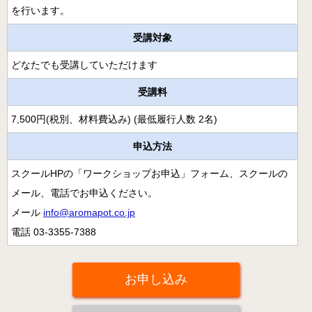
月開講】
を行います。
様々な障害の方にアロマとタッチを用いるケアラー養成コ
受講対象
ース
どなたでも受講していただけます
クリニカル・リフレクソロジーコースご案内
受講料
スウェディッシュマッサージコース
7,500円(税別、材料費込み) (最低履行人数 2名)
アロマ・ストレスケアコース（オンライン）
申込方法
ミノウ・デ・メイのアロマ通信教育
スクールHPの「ワークショップお申込」フォーム、スクールの
メディカルアロマとは
メール、電話でお申込ください。
補完代替療法とは
メール
info@aromapot.co.jp
電話 03-3355-7388
卒業生の活動
医療福祉現場のアロマ
お申し込み
卒業生の医療福祉への導入例