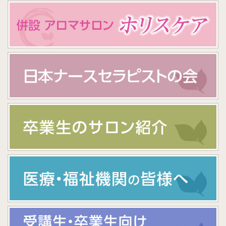
にお任せしてみよう!」という気になれました。トリート
メント後は、脱力感とだるさがありましたが、深い睡眠が
得られました。PMSに関しては、ちょうどイライラ感やむ
くみが出ている頃でした。トリートメントによってむくみ
も和らぎ、いただいたアロマオイルでの入浴で、かなり快
適に生理を迎えられたように思います。
2回目はフェイスマッサージもしていただきましたが、オ
イルの香りが身体の芯まで行き渡る感じがしました。ま
た、頂いたオイルを持ち歩き、ちょっと気持ちが辛い時な
ど、手の平につけてこすって嗅いだりして助けられまし
た。
3回目は、かなり安定した体調・精神状態でのトリートメ
ントでした。緊張感もかなりなくなり、力を抜くことにも
慣れてきたようです。今回は、特に首の裏のトリートメン
トの効果があったように思います。ソフトなマッサージな
のに、ほぐれるのには感動しました。 このトリートメン