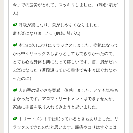
月開講】
今までの疲労がとれて、スッキリしました。 (病名: 乳が
様々な障害の方にアロマとタッチを用いるケアラー養成コ
ん)
ース
呼吸が楽になり、息がしやすくなりました。
クリニカル・リフレクソロジーコースご案内
肩も楽になりました。(病名: 肺がん)
スウェディッシュマッサージコース
本当に久しぶりにリラックスしました。病気になって
から中々リラックスしようとしてもできなかったので、
アロマ・ストレスケアコース（オンライン）
とても心も身体も楽になって嬉しいです。首、肩がだい
ミノウ・デ・メイのアロマ通信教育
ぶ楽になった（普段通っている整体でも中々ほぐれなか
ったのに）
メディカルアロマとは
補完代替療法とは
人の手の温かさを実感、体感しました。とても気持ち
よかったです。アロマトリートメントはできませんが、
卒業生の活動
家族に手当を取り入れてみようと思いました。
医療福祉現場のアロマ
トリートメント中は眠っているときもありました。リ
卒業生の医療福祉への導入例
ラックスできたのだと思います。腰痛やコリはすぐには