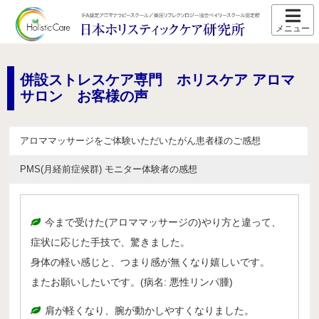
ホーム
スクール紹介
併設ストレスケア専門 ホリスケア アロマ
サロン お客様の声
当校の特長
卒業生の声
アロママッサージをご体験いただいたがん患者様のご感想
アクセス
PMS(月経前症候群) モニター体験者の感想
講師プロフィール
スクール通信
今まで受けた(アロママッサージの)やり方と違って、
症状に応じた手技で、驚きました。
コース紹介
身体の軽い感じと、つまり感が無くなり嬉しいです。
IFA認定 メディカルアロマテラピーコース【2026年5月開
講】
またお願いしたいです。(病名: 悪性リンパ腫)
IFA認定 看護師対象 医療アロマテラピーコース【2026年5
肩が軽くなり、腕が動かしやすくなりました。