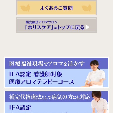
を受けたのは初めてでした。今までは、見知らぬ人に肌を
触れられることに抵抗感があったからと、「マッサージ=
痛い」という先入観からです。しかし、アロママッサージ
の場合、肌に直接つけるオイルでかなり摩擦が減り、『触
られている』という感じがほとんど気になりませんでし
た。肩や背中など凝っている部位をマッサージされている
ときも、同様に痛みはほとんど感じませんでした。効果が
表れる早さですが、これは個人差がありますし、3回のマ
ッサージ(期間にして3か月)という時間が早いかと思うか
も人それぞれだと思いますが・・・
アロママッサージを始めてからは、今まで抱えていたPMS
の症状(胸の張り、吐き気など)がかなり緩和されました。
その上、鎮痛剤等の薬のような副作用(胃が荒れる、眠く
なる)等がありませんので、その点からみても身体への負
担は減ったと思います。 PMSや生理中の諸症状は女性特
有な上に、症状にも個人差があるので、情報を共用しづら