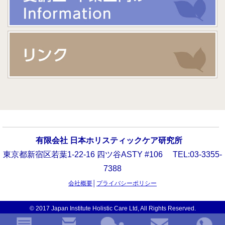
トを受け始めて、気持ちの切り替え方、睡眠の質などが変
わってきたように思えます。また、生理前に定期的に受け
ることがとても効果があるようです。『今週はアロマがあ
る』と思うと楽しみでもあり、安心できました。こういう
習慣づけが出来てくることによって、PMSの波にも対処す
る自分の力が引き出せるように思えます。
久しぶりにお料理をする余裕が出てきました
（Mさん 20代女性）
一番楽になったのは、こめかみです。こめかみの骨が締ま
有限会社 日本ホリスティックケア研究所
り、顔面が硬くなっていたのが、すっきりと楽になりまし
東京都新宿区若葉1-22-16 四ツ谷ASTY #106 TEL:03-3355-
た。また、全身がだるかったのですが、すっきりしまし
7388
た。生理前から生理中にかけて、非常に疲れやすかったの
会社概要
│
プライバシーポリシー
ですが、疲れにくくなったようです。あごに集中的にでき
© 2017 Japan Institute Holistic Care Ltd, All Rights Reserved.
た、にきびも出来にくくなりました。
生理前は精神的に不安定で、季節の変わり目と重なった時