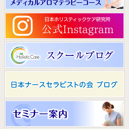
く、これが普通なんだ、と思い、緩和するよりもガマンし
て乗り切る方向に出やすいような気がします。こういった
『病気とは認められてないけど身体はキツい』ようなもの
を抱えている人に、「PMSでつらい思いをするのは普通で
はない。ちゃんとケアした方がよい」ということを考える
手段には最適だと思います。
自分の力が引き出せるように思える
（Hさん 20代女性）
アロマテラピートリートメントの初回の施術は、初対面と
いうこともあり、トリートメント中は身体も心の両面で緊
張が抜けきらない感じがありました。しかし、細やかなコ
ンサルテーションをしていただけたので安心できました。
十分、こちらの状態をお伝えできたと思います。もちろ
ん、トリートメントもとても心地良く、「これからこちら