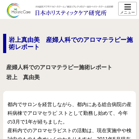
ホーム
スクール紹介
岩上真由美 産婦人科でのアロマテラピー施
当校の特長
術レポート
卒業生の声
産婦人科でのアロマテラピー施術レポート
アクセス
岩上 真由美
講師プロフィール
スクール通信
都内でサロンを経営しながら、都内にある総合病院の産
コース紹介
科病棟でアロマセラピ ストとして勤務し始めて、今年
IFA認定 メディカルアロマテラピーコース【2026年5月開
の3月で1年が経ちました。
講】
産科内でのアロマセラピストの活動は、現在実施中や検
IFA認定 看護師対象 医療アロマテラピーコース【2026年5