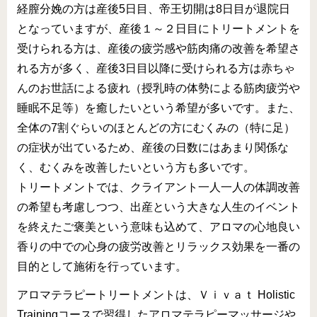
経膣分娩の方は産後5日目、帝王切開は8日目が退院日
病院のアロマ施術日誌
となっていますが、産後１～２日目にトリートメントを
よくあるご質問
受けられる方は、産後の疲労感や筋肉痛の改善を希望さ
れる方が多く、産後3日目以降に受けられる方は赤ちゃ
んのお世話による疲れ（授乳時の体勢による筋肉疲労や
睡眠不足等）を癒したいという希望が多いです。また、
全体の7割ぐらいのほとんどの方にむくみの（特に足）
の症状が出ているため、産後の日数にはあまり関係な
く、むくみを改善したいという方も多いです。
トリートメントでは、クライアント一人一人の体調改善
の希望も考慮しつつ、出産という大きな人生のイベント
を終えたご褒美という意味も込めて、アロマの心地良い
香りの中での心身の疲労改善とリラックス効果を一番の
目的として施術を行っています。
アロマテラピートリートメントは、Ｖｉｖａｔ Holistic
Trainingコースで習得したアロマテラピーマッサージや