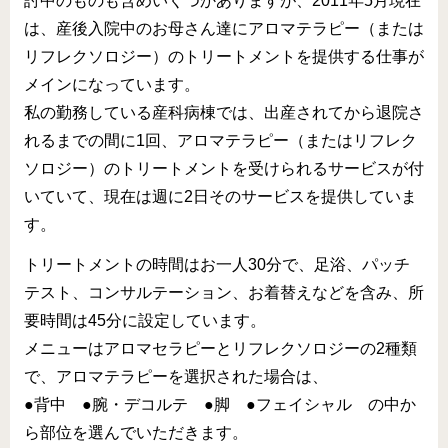
討中のものも含めいくつかありますが、2011年5月現在
月開講】
は、産後入院中のお母さん達にアロマテラピー（または
様々な障害の方にアロマとタッチを用いるケアラー養成コ
リフレクソロジー）のトリートメントを提供する仕事が
ース
メインになっています。
クリニカル・リフレクソロジーコースご案内
私の勤務している産科病棟では、出産されてから退院さ
れるまでの間に1回、アロマテラピー（またはリフレク
スウェディッシュマッサージコース
ソロジー）のトリートメントを受けられるサービスが付
アロマ・ストレスケアコース（オンライン）
いていて、現在は週に2日そのサービスを提供していま
ミノウ・デ・メイのアロマ通信教育
す。
トリートメントの時間はお一人30分で、足浴、パッチ
メディカルアロマとは
テスト、コンサルテーション、お着替えなどを含み、所
補完代替療法とは
要時間は45分に設定しています。
メニューはアロマセラピーとリフレクソロジーの2種類
卒業生の活動
で、アロマテラピーを選択された場合は、
医療福祉現場のアロマ
●背中 ●腕・デコルテ ●脚 ●フェイシャル の中か
卒業生の医療福祉への導入例
ら部位を選んでいただきます。