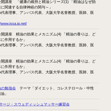
催公開講座 「健康の維持と精油シリーズ(1) 「精油はなぜ効
病院のアロマ施術日誌
接に関連する自律神経の関与～」
SSA代表理事、アンバス代表、大阪大学名誉教授、医師、医
よくあるご質問
//www.jssa.jp.net/
催公開講座 精油の効果とメカニズム(4) 「精油の香りは、ど
体に作用するか」
SSA代表理事、アンバス代表、大阪大学名誉教授、医師、医
催公開講座 精油の効果とメカニズム(4) 「精油の香りは、ど
体に作用するか」
SSA代表理事、アンバス代表、大阪大学名誉教授、医師、医
油の勉強会
テーマ「ダイエット、コレステロール・中性
精油」
サージ・スウェディッシュマッサー練習会