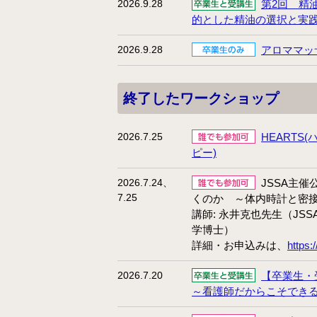
2026.9.28
第2回 精
的とした精油の選択と実践
2026.9.28
アロママッ
終了したワークショップ
2026.7.25
HEARTS
ピー)
2026.7.24、
JSSA主
7.25
くのか ～体内時計と密
講師: 永井克也先生（J
学博士）
詳細・お申込みは、
https:
2026.7.20
【卒業生・
～看護師だからこそでき