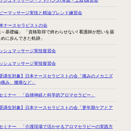
ッシュマッサージ・アドバンス(背面・上肢)講習会
ピーマッサージ実技と精油ブレンド練習会
日本ナースセラピストの会
～基礎編」 「資格取得で終わらせない! 看護師が想いを届
ために歩んできた軌跡」
ッシュマッサージ実技復習会
ッシュマッサージ実技復習会
受講生対象】日本ナースセラピストの会「痛みのメカニズ
の痛み、腰痛など」
セミナー 「自律神経と科学的アロマセラピー」
受講生対象】日本ナースセラピストの会「更年期ケアとア
セミナー 「介護現場で活かせるアロマセラピーの実践方