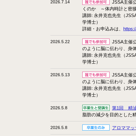
2026.7.14
JSSA主
くのか ～体内時計と密
講師: 永井克也先生（J
学博士）
詳細・お申込みは、
https:
2026.5.22
JSSA主
のように脳に伝わり、身
講師: 永井克也先生（J
学博士）
2026.5.13
JSSA主
のように脳に伝わり、身
講師: 永井克也先生（J
学博士）
2026.5.8
第1回 精
脂肪の減少を目的とした
2026.5.8
アロママッ