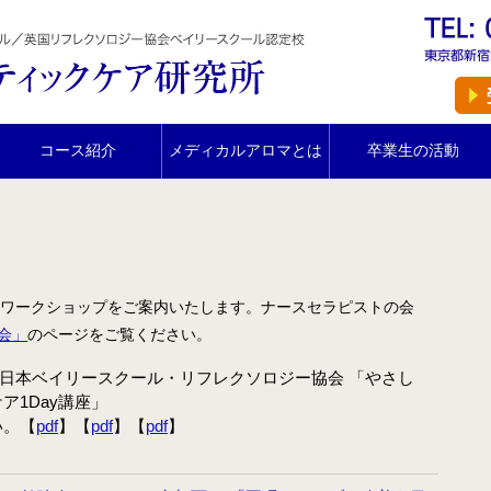
ホーム
スクール紹介
当校の特長
コース紹介
メディカルアロマとは
卒業生の活動
卒業生の声
アクセス
講師プロフィール
ワークショップをご案内いたします。ナースセラピストの会
スクール通信
会」
のページをご覧ください。
 日本ベイリースクール・リフレクソロジー協会 「やさし
コース紹介
ア1Day講座」
IFA認定 メディカルアロマテラピーコース【2026年5月開
い。【
pdf
】【
pdf
】【
pdf
】
講】
IFA認定 看護師対象 医療アロマテラピーコース【2026年5