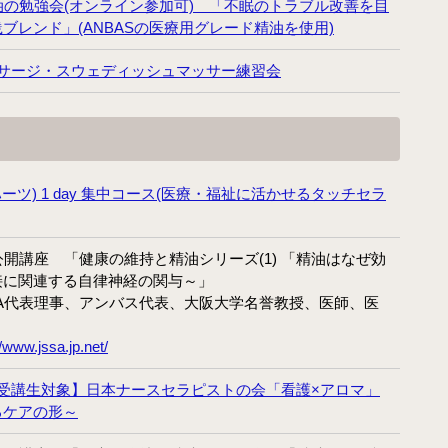
月開講】
油の勉強会(オンライン参加可) 「不眠のトラブル改善を目
ブレンド」(ANBASの医療用グレード精油を使用)
様々な障害の方にアロマとタッチを用いるケアラー養成コ
ース
サージ・スウェディッシュマッサー練習会
クリニカル・リフレクソロジーコースご案内
スウェディッシュマッサージコース
アロマ・ストレスケアコース（オンライン）
(ハーツ) 1 day 集中コース(医療・福祉に活かせるタッチセラ
ミノウ・デ・メイのアロマ通信教育
催公開講座 「健康の維持と精油シリーズ(1) 「精油はなぜ効
メディカルアロマとは
接に関連する自律神経の関与～」
補完代替療法とは
SSA代表理事、アンバス代表、大阪大学名誉教授、医師、医
//www.jssa.jp.net/
卒業生の活動
受講生対象】日本ナースセラピストの会「看護×アロマ」
医療福祉現場のアロマ
るケアの形～
卒業生の医療福祉への導入例