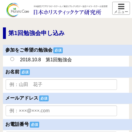
ホーム
スクール紹介
第1回勉強会申し込み
当校の特長
参加をご希望の勉強会
必須
卒業生の声
2018.10.8 第1回勉強会
アクセス
お名前
必須
講師プロフィール
スクール通信
メールアドレス
必須
コース紹介
IFA認定 メディカルアロマテラピーコース【2026年5月開
講】
お電話番号
必須
IFA認定 看護師対象 医療アロマテラピーコース【2026年5