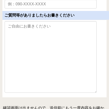
月開講】
様々な障害の方にアロマとタッチを用いるケアラー養成コ
ース
ご質問等がありましたらお書きください
クリニカル・リフレクソロジーコースご案内
スウェディッシュマッサージコース
アロマ・ストレスケアコース（オンライン）
ミノウ・デ・メイのアロマ通信教育
メディカルアロマとは
補完代替療法とは
卒業生の活動
医療福祉現場のアロマ
卒業生の医療福祉への導入例
確認画面は出ませんので、送信前にもう一度内容をお確か